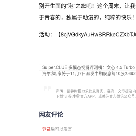
别开生面的“泡”之旅吧！这个周末，让
于青春的，独属于动漫的，纯粹的快乐
活动：【
8cjVGdkyAuHwSRRkeCZXbTJ
Su;per.CLUE 多模态视觉评测榜：文心 4.5 Tu
海尔;智,家将于11月7日派发中期股息每10股2.69
声明：证券时报力求信息真实、准确，文章提及内
下载“证券时报”官方APP，或关注官方微信公众
网友评论
登录
后可以发言