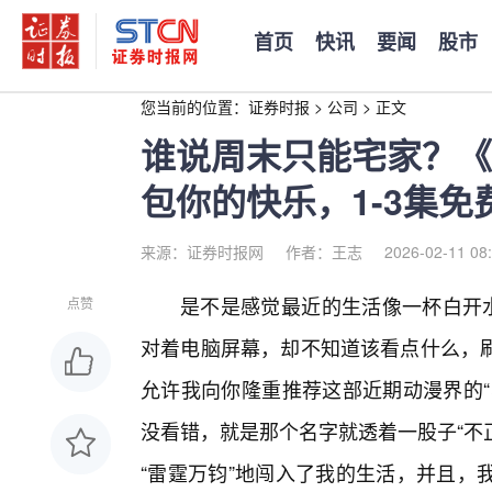
首页
快讯
要闻
股市
您当前的位置：
证券时报
>
公司
>
正文
谁说周末只能宅家？《
包你的快乐，1-3集免
来源：证券时报网
作者：王志
2026-02-11 08
是不是感觉最近的生活像一杯白开水
点赞
对着电脑屏幕，却不知道该看点什么，
允许我向你隆重推荐这部近期动漫界的“
没看错，就是那个名字就透着一股子“不
“雷霆万钧”地闯入了我的生活，并且，